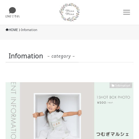
LINEで予約
HOME
Infomation
Infomation
– category –
Infomation